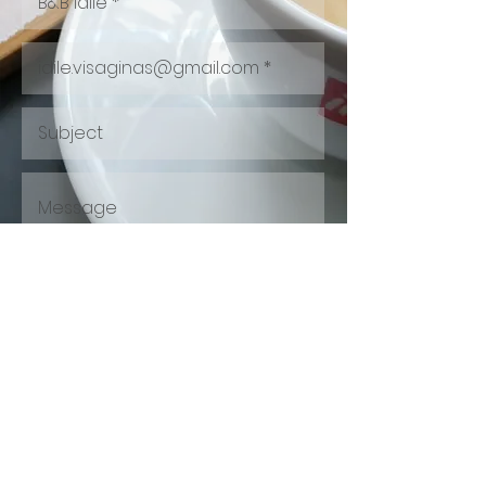
Send
© Kad jūsų viešnagė būtų patogi nuo
2014 m.